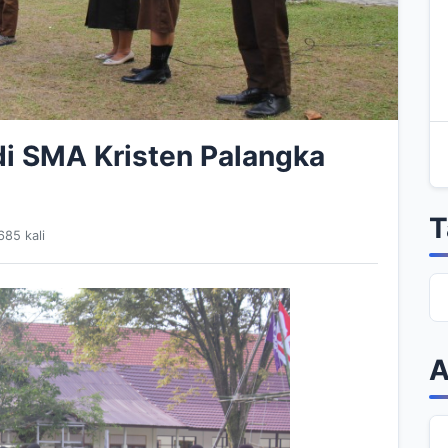
di SMA Kristen Palangka
T
85 kali
A