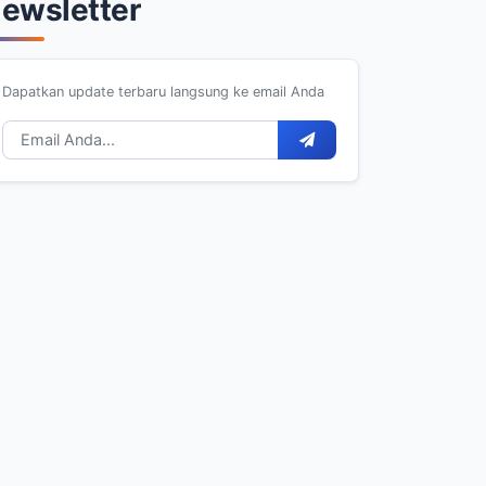
ewsletter
Desember
1
Desember
3
Desember
2
Dapatkan update terbaru langsung ke email Anda