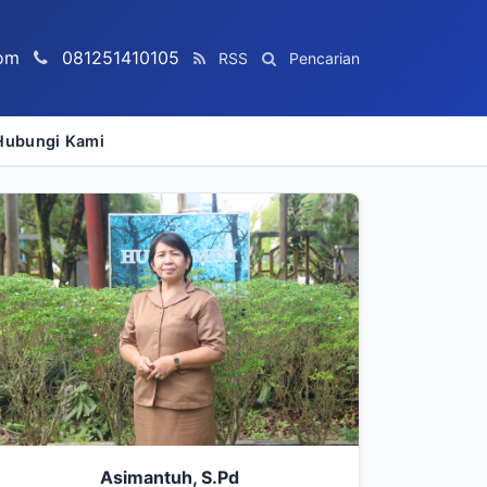
om
081251410105
RSS
Pencarian
Hubungi Kami
Asimantuh, S.Pd