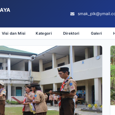
RAYA
smak_plk@ymail.c
Visi dan Misi
Kategori
Direktori
Galeri